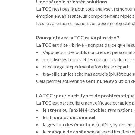
Une thérapie orientée solutions
La TCC n’est pas là pour tout analyser, remonter à
émotion envahissante, un comportement répétitif
Dès les premières séances, on pose un objectif cla
Pourquoi avec la TCC ça va plus vite ?
La TCC est dite « brève » non pas parce qu’elle su
s’appuie sur des outils concrets et personnali
mobilise les forces et les ressources déjà pr
encourage l’expérimentation dès le départ
travaille sur les schémas actuels (plutôt que 
Cela permet souvent de
sentir une évolution 
LA TCC : pour quels types de problématique
La TCC est particulièrement efficace et rapide p
le
stress
ou l’
anxiété
(phobies, ruminations,
les
troubles du sommeil
la
gestion des émotions
(colère, hypersensi
le
manque de confiance
ou les difficultés re