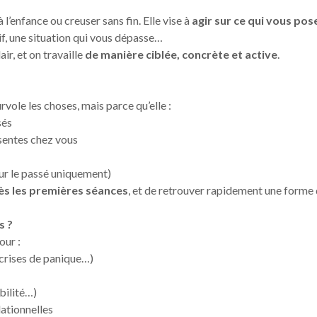
 l’enfance ou creuser sans fin. Elle vise à
agir sur ce qui vous po
, une situation qui vous dépasse…
ir, et on travaille
de manière ciblée, concrète et active
.
rvole les choses, mais parce qu’elle :
sés
ésentes chez vous
sur le passé uniquement)
dès les premières séances
, et de retrouver rapidement une forme d
s ?
our :
 crises de panique…)
bilité…)
lationnelles