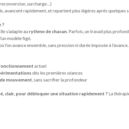
, reconversion, surcharge…)
is, avancent rapidement, et repartent plus légères après quelques 
e ?
Elle s’adapte au
rythme de chacun
. Parfois, un travail plus profon
d’un modèle figé.
où l’on avance ensemble, sans pression ni durée imposée à l’avance.
fonctionnement
actuel
xpérimentations
dès les premières séances
et de mouvement
, sans sacrifier la profondeur
, clair, pour débloquer une situation rapidement ?
La thérapi