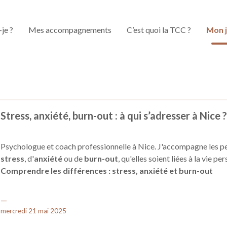
-je ?
Mes accompagnements
C’est quoi la TCC ?
Mon j
Stress, anxiété, burn-out : à qui s’adresser à Nice ?
Psychologue et coach professionnelle à Nice. J'accompagne les pe
stress
, d'
anxiété
ou de
burn-out
, qu'elles soient liées à la vie p
Comprendre les différences : stress, anxiété et burn-out
Même dans une ville aussi ensoleillée et dynamique que Nice, ces é
quotidien et devenir pesants. Si vous avez le sentiment de ne plus fa
Le stress : une alerte du corps
—
comprendre et vous aider à avancer.
Le
stress
est une réaction normale de l’organisme face à une sit
mercredi 21 mai 2025
déstabilisante. Il peut être ponctuel et même utile, mais lorsqu’il d