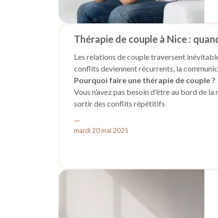
Thérapie de couple à Nice : quan
Les relations de couple traversent inévitabl
conflits deviennent récurrents, la communicat
événement de vie (naissance, deuil, infidéli
Pourquoi faire une thérapie de couple ?
l’équilibre. Dans ces moments-là, la
Vous n’avez pas besoin d'être au bord de la r
thérapi
dialogue, se comprendre autrement, et déci
sortir des conflits répétitifs
retrouver une communication plus sereine
—
aborder une crise ou un changement import
mardi 20 mai 2025
prendre une décision à deux (se séparer, cont
mieux se comprendre, se redécouvrir
En tant que psychologue à Nice, j’accueille
chercher de coupable. Il s’agit d’offrir un e
avancer en conscience.
Comment se passe une thérapie de coup
Chaque séance dure environ
1 heure
, et no