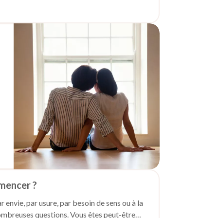
ment extérieur. Il s’agit d’un état interne,
ipations négatives. Elle se manifeste par :
ess professionnel chronique. Il touche
 traduit par :
mmencer ?
 envie, par usure, par besoin de sens ou à la
mbreuses questions. Vous êtes peut-être