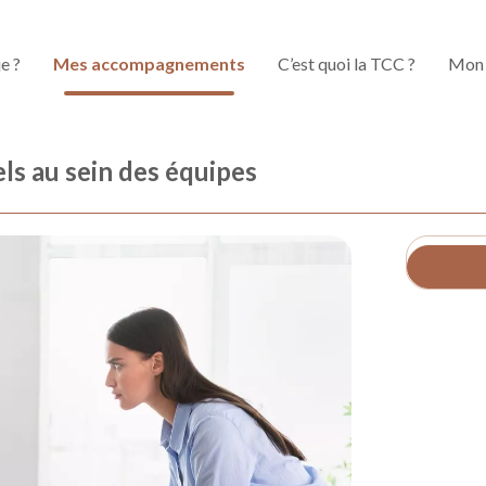
je ?
Mes accompagnements
C’est quoi la TCC ?
Mon 
els au sein des équipes