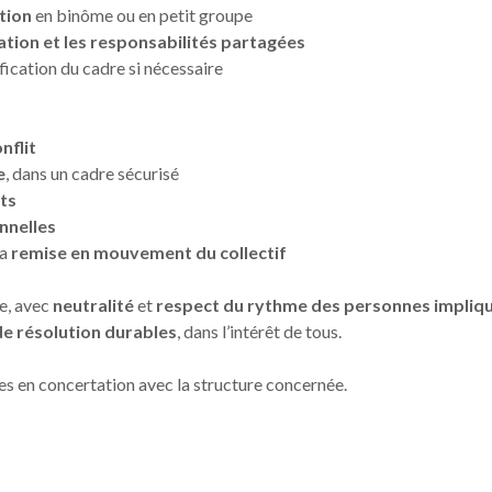
tion
en binôme ou en petit groupe
tion et les responsabilités partagées
fication du cadre si nécessaire
nflit
e
, dans un cadre sécurisé
ts
onnelles
la
remise en mouvement du collectif
e, avec
neutralité
et
respect du rythme des personnes impliq
de résolution durables
, dans l’intérêt de tous.
ies en concertation avec la structure concernée.