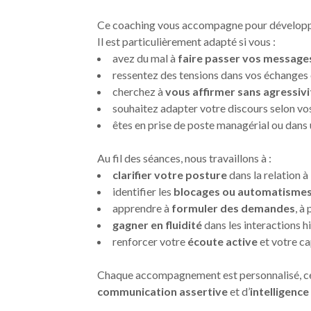
Ce coaching vous accompagne pour développer
Il est particulièrement adapté si vous :
avez du mal à
faire passer vos message
ressentez des tensions dans vos échanges ou
cherchez à
vous affirmer sans agressivi
souhaitez adapter votre discours selon vos
êtes en prise de poste managérial ou dans 
Au fil des séances, nous travaillons à :
clarifier votre posture
dans la relation à 
identifier les
blocages ou automatisme
apprendre à
formuler des demandes
, à
gagner en fluidité
dans les interactions h
renforcer votre
écoute active
et votre ca
Chaque accompagnement est personnalisé, cent
communication assertive
et d’
intelligence