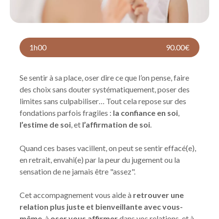
1h00
90.00€
Se sentir à sa place, oser dire ce que l’on pense, faire
des choix sans douter systématiquement, poser des
limites sans culpabiliser… Tout cela repose sur des
fondations parfois fragiles :
la confiance en soi
,
l’estime de soi
, et
l’affirmation de soi
.
Quand ces bases vacillent, on peut se sentir effacé(e),
en retrait, envahi(e) par la peur du jugement ou la
sensation de ne jamais être "assez".
Cet accompagnement vous aide à
retrouver une
relation plus juste et bienveillante avec vous-
même
, à
oser vous affirmer
dans vos relations, et à